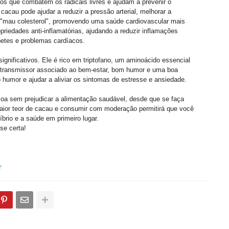
os que combatem os radicais livres e ajudam a prevenir o
acau pode ajudar a reduzir a pressão arterial, melhorar a
 o "mau colesterol", promovendo uma saúde cardiovascular mais
iedades anti-inflamatórias, ajudando a reduzir inflamações
etes e problemas cardíacos.
gnificativos. Ele é rico em triptofano, um aminoácido essencial
urotransmissor associado ao bem-estar, bom humor e uma boa
humor e ajudar a aliviar os sintomas de estresse e ansiedade.
coa sem prejudicar a alimentação saudável, desde que se faça
aior teor de cacau e consumir com moderação permitirá que você
íbrio e a saúde em primeiro lugar.
se certa!
r