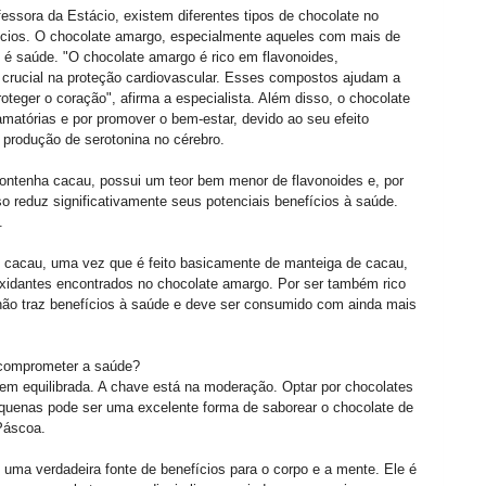
fessora da Estácio, existem diferentes tipos de chocolate no
ios. O chocolate amargo, especialmente aqueles com mais de
é saúde. "O chocolate amargo é rico em flavonoides,
crucial na proteção cardiovascular. Esses compostos ajudam a
proteger o coração", afirma a especialista. Além disso, o chocolate
amatórias e por promover o bem-estar, devido ao seu efeito
 produção de serotonina no cérebro.
 contenha cacau, possui um teor bem menor de flavonoides e, por
so reduz significativamente seus potenciais benefícios à saúde.
a.
o cacau, uma vez que é feito basicamente de manteiga de cacau,
xidantes encontrados no chocolate amargo. Por ser também rico
não traz benefícios à saúde e deve ser consumido com ainda mais
 comprometer a saúde?
em equilibrada. A chave está na moderação. Optar por chocolates
uenas pode ser uma excelente forma de saborear o chocolate de
Páscoa.
uma verdadeira fonte de benefícios para o corpo e a mente. Ele é