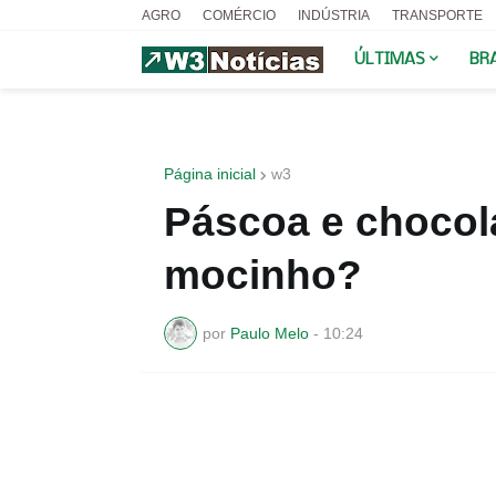
AGRO
COMÉRCIO
INDÚSTRIA
TRANSPORTE
ÚLTIMAS
BR
Página inicial
w3
Páscoa e chocola
mocinho?
por
Paulo Melo
-
10:24