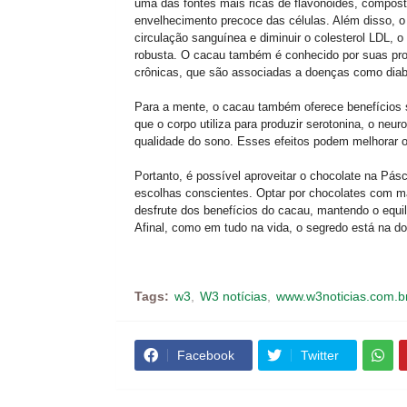
uma das fontes mais ricas de flavonoides, compost
envelhecimento precoce das células. Além disso, o c
circulação sanguínea e diminuir o colesterol LDL,
robusta. O cacau também é conhecido por suas propr
crônicas, que são associadas a doenças como diab
Para a mente, o cacau também oferece benefícios si
que o corpo utiliza para produzir serotonina, o ne
qualidade do sono. Esses efeitos podem melhorar o 
Portanto, é possível aproveitar o chocolate na Pás
escolhas conscientes. Optar por chocolates com m
desfrute dos benefícios do cacau, mantendo o equil
Afinal, como em tudo na vida, o segredo está na do
Tags:
w3
W3 notícias
www.w3noticias.com.b
Facebook
Twitter