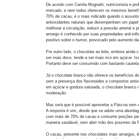
De acordo com Camila Mognatti, nutricionista e pro
mercado, e nem todos oferecem os mesmos benefíc
70% de cacau, é o mais indicado quando o assunto 
antioxidantes naturais que desempenham um papel 
melhorar a circulação, reduzir a pressão arterial e 
amargo é conhecido por suas propriedades anti-infl
positivo sobre o humor, provocado pelo aumento da
Por outro lado, o chocolate ao leite, embora ainda
ser mais doce, tende a ser mais rico em açúcar. Is
Portanto deve ser consumido com bastante cautel
Já o chocolate branco não oferece os benefícios d
sem a presença dos flavonoides e compostos antio
em açúcar e gordura saturada, o chocolate branco 
moderação.
Mas será que é possível aproveitar a Páscoa sem
A resposta é sim, desde que se adote uma abordag
com mais de 70% de cacau e consumir porções peq
maneira saudável, sem abrir mão dos prazeres da 
O cacau, presente nos chocolates mais amargos, é 