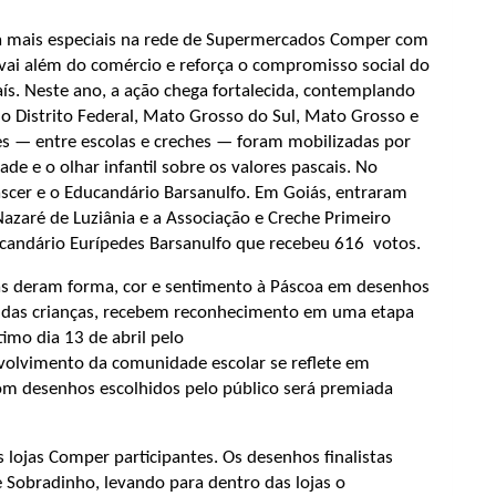
a mais especiais na rede de Supermercados Comper com
e vai além do comércio e reforça o compromisso social do
aís. Neste ano, a ação chega fortalecida, contemplando
 do Distrito Federal, Mato Grosso do Sul, Mato Grosso e
ções — entre escolas e creches — foram mobilizadas por
de e o olhar infantil sobre os valores pascais. No
ascer e o Educandário Barsanulfo. Em Goiás, entraram
Nazaré de Luziânia e a Associação e Creche Primeiro
ducandário Eurípedes Barsanulfo que recebeu 616 votos.
as deram forma, cor e sentimento à Páscoa em desenhos
va das crianças, recebem reconhecimento em uma etapa
imo dia 13 de abril pelo
volvimento da comunidade escolar se reflete em
com desenhos escolhidos pelo público será premiada
 lojas Comper participantes. Os desenhos finalistas
Sobradinho, levando para dentro das lojas o