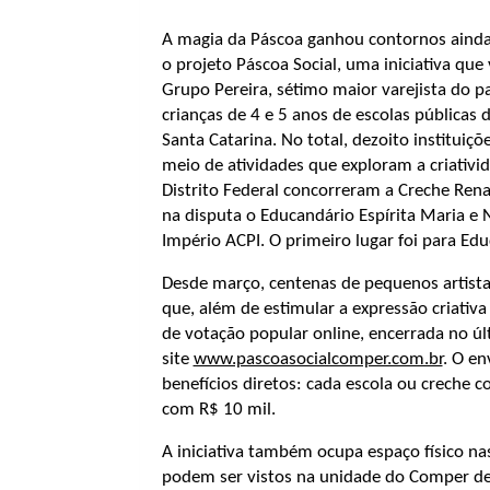
A magia da Páscoa ganhou contornos aind
o projeto Páscoa Social, uma iniciativa qu
Grupo Pereira, sétimo maior varejista do p
crianças de 4 e 5 anos de escolas públicas
Santa Catarina. No total, dezoito institui
meio de atividades que exploram a criativida
Distrito Federal concorreram a Creche Ren
na disputa o Educandário Espírita Maria e 
Império ACPI. O primeiro lugar foi para E
Desde março, centenas de pequenos artist
que, além de estimular a expressão criati
de votação popular online, encerrada no últ
site
www.pascoasocialcomper.com.br
. O en
benefícios diretos: cada escola ou creche 
com R$ 10 mil.
A iniciativa também ocupa espaço físico nas
podem ser vistos na unidade do Comper de 