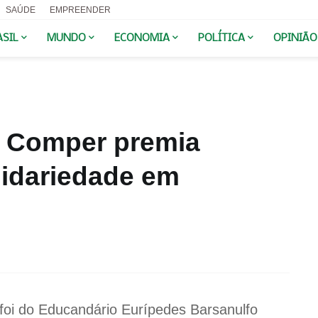
SAÚDE
EMPREENDER
ASIL
MUNDO
ECONOMIA
POLÍTICA
OPINIÃO
a Comper premia
olidariedade em
foi do Educandário Eurípedes Barsanulfo