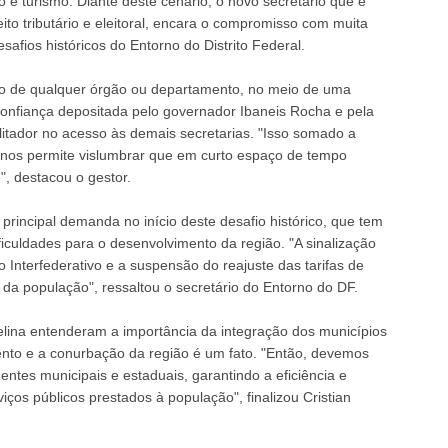
o e turismo. Diante deste cenário, o novo secretário que é
ito tributário e eleitoral, encara o compromisso com muita
afios históricos do Entorno do Distrito Federal.
ção de qualquer órgão ou departamento, no meio de uma
confiança depositada pelo governador Ibaneis Rocha e pela
litador no acesso às demais secretarias. "Isso somado a
, nos permite vislumbrar que em curto espaço de tempo
, destacou o gestor.
rincipal demanda no início deste desafio histórico, que tem
ficuldades para o desenvolvimento da região. "A sinalização
Interfederativo e a suspensão do reajuste das tarifas de
da população", ressaltou o secretário do Entorno do DF.
elina entenderam a importância da integração dos municípios
ento e a conurbação da região é um fato. "Então, devemos
 entes municipais e estaduais, garantindo a eficiência e
iços públicos prestados à população", finalizou Cristian