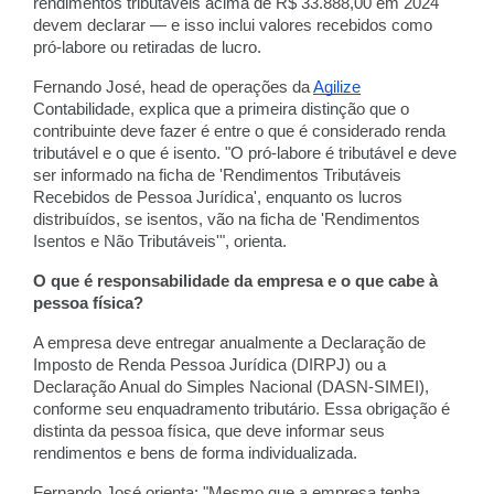
rendimentos tributáveis acima de R$ 33.888,00 em 2024
devem declarar — e isso inclui valores recebidos como
pró-labore ou retiradas de lucro.
Fernando José, head de operações da
Agilize
Contabilidade, explica que a primeira distinção que o
contribuinte deve fazer é entre o que é considerado renda
tributável e o que é isento. "O pró-labore é tributável e deve
ser informado na ficha de 'Rendimentos Tributáveis
Recebidos de Pessoa Jurídica', enquanto os lucros
distribuídos, se isentos, vão na ficha de 'Rendimentos
Isentos e Não Tributáveis'", orienta.
O que é responsabilidade da empresa e o que cabe à
pessoa física?
A empresa deve entregar anualmente a Declaração de
Imposto de Renda Pessoa Jurídica (DIRPJ) ou a
Declaração Anual do Simples Nacional (DASN-SIMEI),
conforme seu enquadramento tributário. Essa obrigação é
distinta da pessoa física, que deve informar seus
rendimentos e bens de forma individualizada.
Fernando José orienta: "Mesmo que a empresa tenha