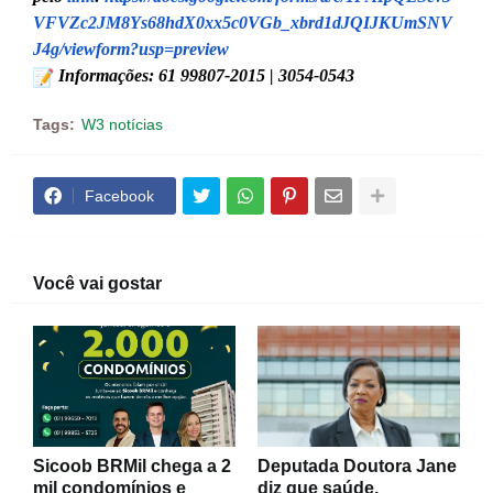
VFVZc2JM8Ys68hdX0xx5c0VGb_xbrd1dJQIJKUmSNV
J4g/viewform?usp=preview
Informações: 61 99807-2015 | 3054-0543
Tags:
W3 notícias
Facebook
Você vai gostar
Sicoob BRMil chega a 2
Deputada Doutora Jane
mil condomínios e
diz que saúde,