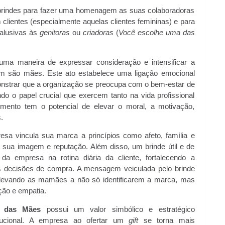
 brindes para fazer uma homenagem as suas colaboradoras
clientes (especialmente aquelas clientes femininas) e para
 alusivas às
genitoras
ou
criadoras
(
Você escolhe uma das
ma maneira de expressar consideração e intensificar a
ém são mães. Este ato estabelece uma ligação emocional
strar que a organização se preocupa com o bem-estar de
o o papel crucial que exercem tanto na vida profissional
mento tem o potencial de elevar o moral, a motivação,
.
a vincula sua marca a princípios como afeto, família e
 sua imagem e reputação. Além disso, um brinde útil e de
da empresa na rotina diária da cliente, fortalecendo a
ras decisões de compra. A mensagem veiculada pelo brinde
levando as mamães a não só identificarem a marca, mas
ão e empatia.
a das Mães
possui um valor simbólico e estratégico
itucional. A empresa ao ofertar um
gift
se torna mais