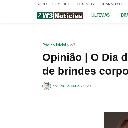
AGRO
COMÉRCIO
INDÚSTRIA
TRANSPORTE
ÚLTIMAS
BR
Página inicial
w3
Opinião | O Dia
de brindes corpo
por
Paulo Melo
-
05:13