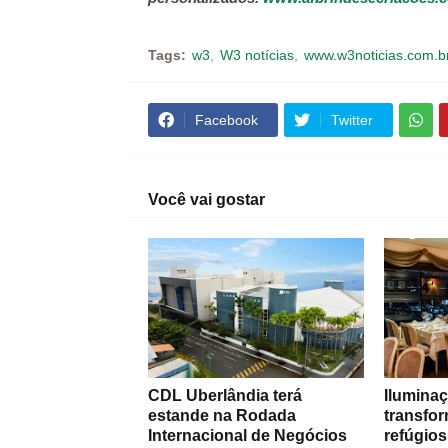
Tags:
w3
W3 notícias
www.w3noticias.com.b
Facebook
Twitter
Você vai gostar
CDL Uberlândia terá
Iluminaç
estande na Rodada
transfo
Internacional de Negócios
refúgios