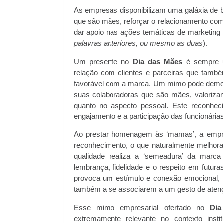
As empresas disponibilizam uma galáxia de
que são mães, reforçar o relacionamento com 
dar apoio nas ações temáticas de marketing
palavras anteriores, ou mesmo as duas
).
Um presente no
Dia das Mães
é sempre u
relação com clientes e parceiras que tamb
favorável com a marca. Um mimo pode demon
suas colaboradoras que são mães, valorizand
quanto no aspecto pessoal. Este reconheci
engajamento e a participação das funcionárias
Ao prestar homenagem às ‘mamas’, a empres
reconhecimento, o que naturalmente melhora
qualidade realiza a ‘semeadura’ da marca 
lembrança, fidelidade e o respeito em futu
provoca um estímulo e conexão emocional, 
também a se associarem a um gesto de atenç
Esse mimo empresarial ofertado no
Di
extremamente relevante no contexto inst