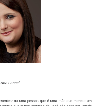
Ana Lence*
resentear ou uma pessoa que é uma mãe que merece um
s
aquela que nunca esquece de você não pode ser jamais