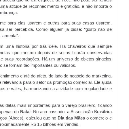
uma atitude de reconhecimento e gratidão, e não importa o
lembrança.
te para elas usarem e outras para suas casas usarem.
a ser percebida. Como alguém já disse: “gosto não se
 lamenta”.
m uma história por trás dele. Há chaveiros que sempre
anetas que mesmo depois de secas ficarão conservadas
o e suas recordações. Há um universo de objetos singelos
 se tornam tão importantes ou valiosos.
timento e até do afeto, do lado do negócio do marketing,
relevância para o setor da promoção comercial. Ele ajuda
cos e vales, harmonizando a atividade com regularidade e
 datas mais importantes para o varejo brasileiro, ficando
 apenas do
Natal
. No ano passado, a Associação Brasileira
ços (Abecs), calculou que no
Dia das Mães
o comércio e
proximadamente R$ 15 bilhões em vendas.