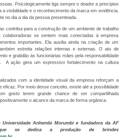
soas. Psicologicamente liga sempre o doador a princípios
va a visibilidade e o reconhecimento da marca em evidência.
te no dia a dia da pessoa presenteada.
s contribui para a construção de um ambiente de trabalho
As colaboradoras se sentem mais conectadas à empresa
entos importantes. Ela auxilia ainda na criação de um
também estreita relações internas e externas. O ato de
to e gratidão às funcionárias mães pela responsabilidade
. A ação gera um expressivo fortalecimento na cultura
alizados com a identidade visual da empresa reforçam a
 eficaz. Por meio desse conceito, existe até a possiblidade
bom gosto terem grande chance de ser compartilhada
 positivamente o alcance da marca de forma orgânica.
la Universidade Anhembi Morumbi e fundadora da AF
 que se dedica a produção de brindes
com.br