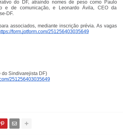
orativo do DF, atraindo nomes de peso como Paulo
ário e de comunicação, e Leonardo Ávila, CEO da
se-DF.
 para associados, mediante inscrição prévia. As vagas
https://form.jotform.com/251256403035649
 do Sindivarejista DF)
rm.com/251256403035649