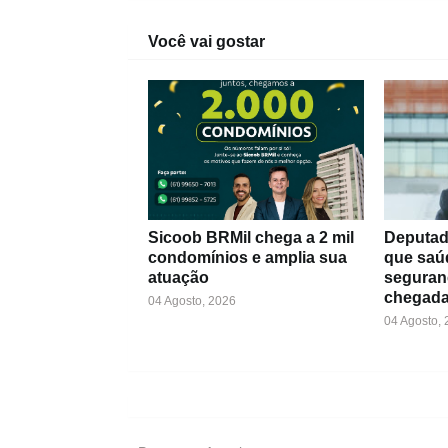
Você vai gostar
Sicoob BRMil chega a 2 mil
Deputad
condomínios e amplia sua
que saú
atuação
seguran
chegada
04 Agosto, 2026
04 Agosto,