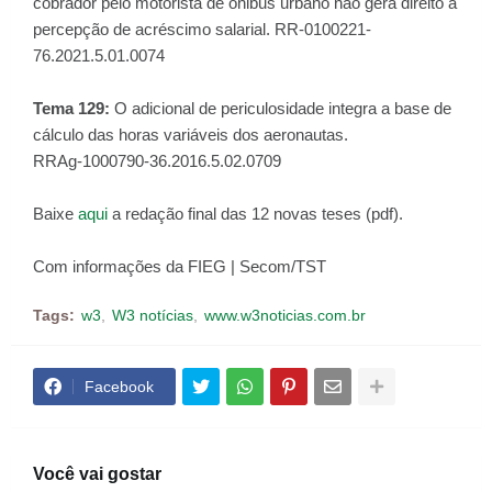
cobrador pelo motorista de ônibus urbano não gera direito à
percepção de acréscimo salarial. RR-0100221-
76.2021.5.01.0074
Tema 129:
O adicional de periculosidade integra a base de
cálculo das horas variáveis dos aeronautas.
RRAg-1000790-36.2016.5.02.0709
Baixe
aqui
a redação final das 12 novas teses (pdf).
Com informações da FIEG | Secom/TST
Tags:
w3
W3 notícias
www.w3noticias.com.br
Facebook
Você vai gostar