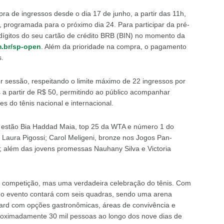
ra de ingressos desde o dia 17 de junho, a partir das 11h,
programada para o próximo dia 24. Para participar da pré-
s dígitos do seu cartão de crédito BRB (BIN) no momento da
.br/sp-open
. Além da prioridade na compra, o pagamento
.
or sessão, respeitando o limite máximo de 22 ingressos por
a partir de R$ 50, permitindo ao público acompanhar
s do tênis nacional e internacional.
o estão Bia Haddad Maia, top 25 da WTA e número 1 do
e Laura Pigossi; Carol Meligeni, bronze nos Jogos Pan-
s; além das jovens promessas Nauhany Silva e Victoria
competição, mas uma verdadeira celebração do tênis. Com
 o evento contará com seis quadras, sendo uma arena
vard com opções gastronômicas, áreas de convivência e
proximadamente 30 mil pessoas ao longo dos nove dias de