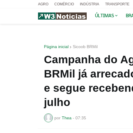
AGRO
COMÉRCIO
INDÚSTRIA
TRANSPORTE
ÚLTIMAS
BR
Página inicial
Sicoob BRMil
Campanha do Ag
BRMil já arrecad
e segue receben
julho
por
Thea
-
07:35