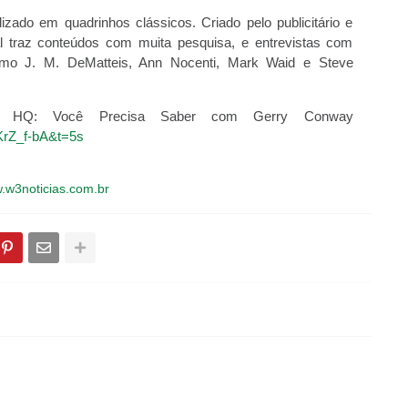
zado em quadrinhos clássicos. Criado pelo publicitário e
nal traz conteúdos com muita pesquisa, e entrevistas com
omo J. M. DeMatteis, Ann Nocenti, Mark Waid e Steve
nal HQ: Você Precisa Saber com Gerry Conway
KrZ_f-bA&t=5s
.w3noticias.com.br