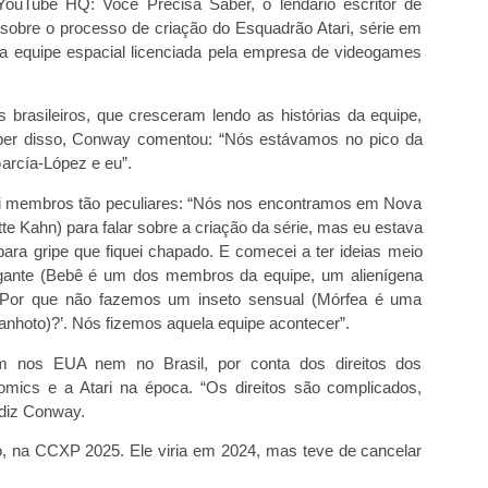
ouTube HQ: Você Precisa Saber, o lendário escritor de
sobre o processo de criação do Esquadrão Atari, série em
a equipe espacial licenciada pela empresa de videogames
 brasileiros, que cresceram lendo as histórias da equipe,
 saber disso, Conway comentou: “Nós estávamos no pico da
García-López e eu”.
i membros tão peculiares: “Nós nos encontramos em Nova
te Kahn) para falar sobre a criação da série, mas eu estava
ara gripe que fiquei chapado. E comecei a ter ideias meio
gante (Bebê é um dos membros da equipe, um alienígena
 Por que não fazemos um inseto sensual (Mórfea é uma
anhoto)?’. Nós fizemos aquela equipe acontecer”.
em nos EUA nem no Brasil, por conta dos direitos dos
mics e a Atari na época. “Os direitos são complicados,
 diz Conway.
, na CCXP 2025. Ele viria em 2024, mas teve de cancelar