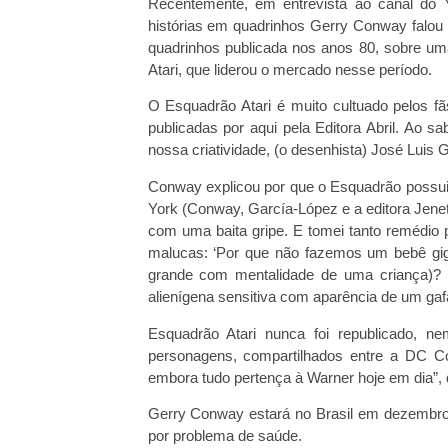
Recentemente, em entrevista ao canal do Y
histórias em quadrinhos Gerry Conway falou 
quadrinhos publicada nos anos 80, sobre um
Atari, que liderou o mercado nesse período.
O Esquadrão Atari é muito cultuado pelos fãs
publicadas por aqui pela Editora Abril. Ao
nossa criatividade, (o desenhista) José Luis 
Conway explicou por que o Esquadrão possu
York (Conway, García-López e a editora Jenet
com uma baita gripe. E tomei tanto remédio p
malucas: ‘Por que não fazemos um bebê gi
grande com mentalidade de uma criança)?
alienígena sensitiva com aparência de um gaf
Esquadrão Atari nunca foi republicado, n
personagens, compartilhados entre a DC Co
embora tudo pertença à Warner hoje em dia”,
Gerry Conway estará no Brasil em dezembro
por problema de saúde.