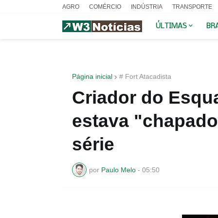
AGRO
COMÉRCIO
INDÚSTRIA
TRANSPORTE
ÚLTIMAS
BR
Página inicial
# Fort Atacadista
Criador do Esqua
estava "chapado
série
por
Paulo Melo
-
05:50