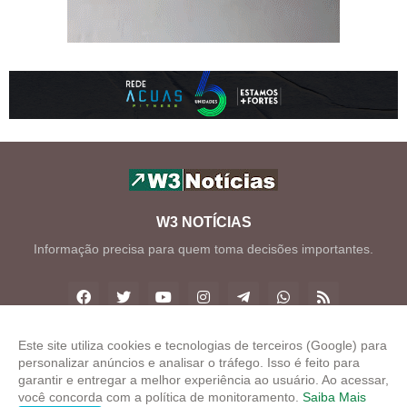
W3 NOTÍCIAS
Informação precisa para quem toma decisões importantes.
Este site utiliza cookies e tecnologias de terceiros (Google) para
personalizar anúncios e analisar o tráfego. Isso é feito para
Copyright ©
2026
W3 Notícias
garantir e entregar a melhor experiência ao usuário. Ao acessar,
você concorda com a política de monitoramento.
Saiba Mais
INÍCIO
SOBRE
CONTATO
LGPD
EXPEDIENTE