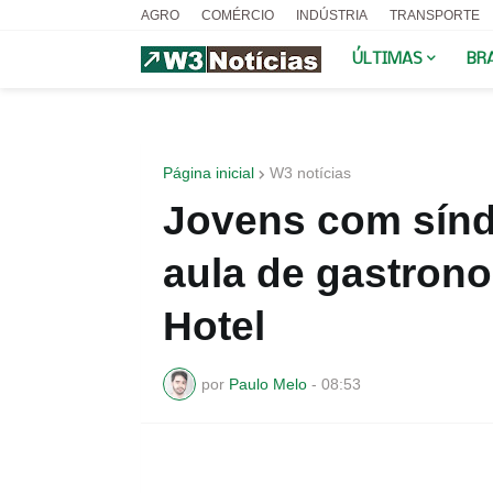
AGRO
COMÉRCIO
INDÚSTRIA
TRANSPORTE
ÚLTIMAS
BR
Página inicial
W3 notícias
Jovens com sín
aula de gastron
Hotel
por
Paulo Melo
-
08:53