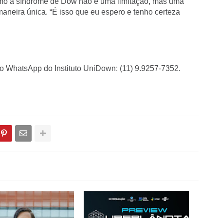
 como a síndrome de Dow não é uma limitação, mas uma
aneira única. “É isso que eu espero e tenho certeza
lo WhatsApp do Instituto UniDown: (11) 9.9257-7352.