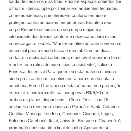
saída de casa nos dias frios. Priorize espaços cobertos Se
o frio for intenso, opte por treinar em ambientes fechados,
como academias, que oferecem conforto térmico e
proteção contra as baixas temperaturas Escute o seu
corpo Respeite os sinais do seu corpo e ajuste a
intensidade dos treinos conforme necessário para evitar
sobrecargas e lesões. “Manter-se ativo durante o inverno é
essencial para a saúde física e mental. Com as dicas
certas e a motivação adequada, é possível superar o frio e
manter uma rotina de exercícios consistente”, salienta
Fonseca. Incentivo Para quem leu esta matéria e ainda e
ainda precisa de um incentivo extra para sair do sofá, a
academia Force One lançou nesta semana uma promoção
especial: o primeiro mês sai por apenas R$ 9,90 em
ambos os planos disponíveis – Club e One – nas 16
unidades da rede em cidades do Paraná e Santa Catarina:
Curitiba, Maringá, Londrina, Cascavel, Cianorte, Lages,
Balneário Camboriú, Itajaí, Joinville, Brusque e Chapecó. A
promoção continua até o final de junho. Apesar de se