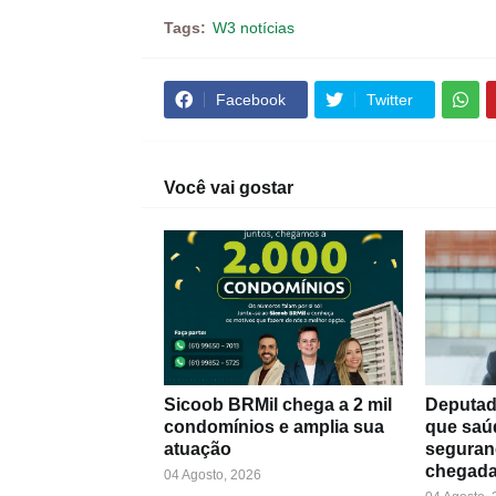
Tags:
W3 notícias
Facebook
Twitter
Você vai gostar
Sicoob BRMil chega a 2 mil
Deputad
condomínios e amplia sua
que saú
atuação
seguran
chegada
04 Agosto, 2026