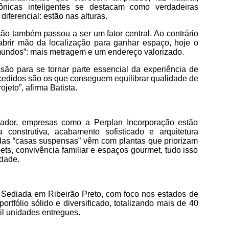
tônicas inteligentes se destacam como verdadeiras
iferencial: estão nas alturas.
ção também passou a ser um fator central. Ao contrário
brir mão da localização para ganhar espaço, hoje o
mundos”: mais metragem e um endereço valorizado.
são para se tornar parte essencial da experiência de
edidos são os que conseguem equilibrar qualidade de
jeto”, afirma Batista.
rador, empresas como a Perplan Incorporação estão
a construtiva, acabamento sofisticado e arquitetura
das “casas suspensas” vêm com plantas que priorizam
pets, convivência familiar e espaços gourmet, tudo isso
idade.
. Sediada em Ribeirão Preto, com foco nos estados de
rtfólio sólido e diversificado, totalizando mais de 40
l unidades entregues.