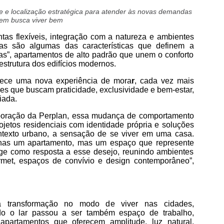
e e localização estratégica para atender às novas demandas
em busca viver bem
tas flexíveis, integração com a natureza e ambientes
sas são algumas das características que definem a
s”, apartamentos de alto padrão que unem o conforto
estrutura dos edifícios modernos.
rece uma nova experiência de mora
r
, cada vez mais
ores que buscam praticidade, exclusividade e bem-estar,
iada.
orporação da Perplan, essa mudança de comportamento
jetos residenciais com identidade própria e soluções
ontexto urbano, a sensação de se viver em uma casa.
nas um apartamento, mas um espaço que represente
urge como resposta a esse desejo, reunindo ambientes
rmet, espaços de convívio e design contemporâneo”,
 transformação no modo de viver nas cidades,
o o lar passou a ser também espaço de trabalho,
apartamentos que oferecem amplitude, luz natural,