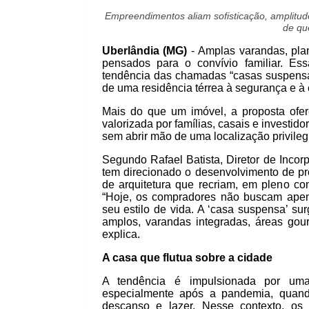
Empreendimentos aliam sofisticação, amplitud
de qu
Uberlândia (MG)
- Amplas varandas, plan
pensados para o convívio familiar. Es
tendência das chamadas “casas suspensa
de uma residência térrea à segurança e à 
Mais do que um imóvel, a proposta ofe
valorizada por famílias, casais e investid
sem abrir mão de uma localização privileg
Segundo Rafael Batista, Diretor de Inc
tem direcionado o desenvolvimento de pro
de arquitetura que recriam, em pleno c
“Hoje, os compradores não buscam ape
seu estilo de vida. A ‘casa suspensa’ s
amplos, varandas integradas, áreas gou
explica.
A casa que flutua sobre a cidade
A tendência é impulsionada por uma
especialmente após a pandemia, quand
descanso e lazer. Nesse contexto, os 