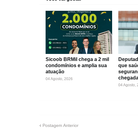
Sicoob BRMil chega a 2 mil
Deputad
condomínios e amplia sua
que saú
atuação
seguran
chegada
04 Agosto, 2026
04 Agosto,
Postagem Anterior