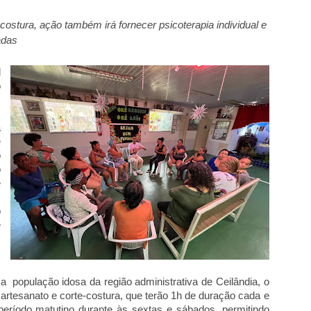
costura, ação também irá fornecer psicoterapia individual e
adas
l
o
s
s
a
e
o
o
e
e
o
e
s
a população idosa da região administrativa de Ceilândia, o
 artesanato e corte-costura, que terão 1h de duração cada e
período matutino durante às sextas e sábados, permitindo