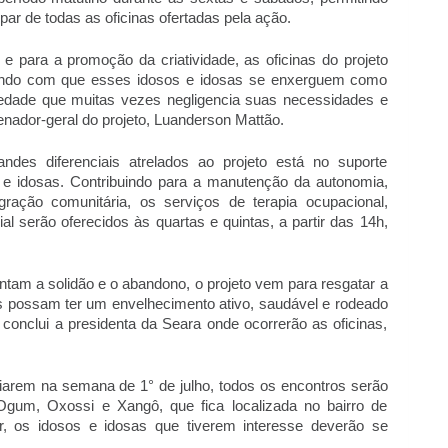
r de todas as oficinas ofertadas pela ação.
o e para a promoção da criatividade, as oficinas do projeto
zendo com que esses idosos e idosas se enxerguem como
iedade que muitas vezes negligencia suas necessidades e
enador-geral do projeto, Luanderson Mattão.
ndes diferenciais atrelados ao projeto está no suporte
s e idosas. Contribuindo para a manutenção da autonomia,
ração comunitária, os serviços de terapia ocupacional,
ial serão oferecidos às quartas e quintas, a partir das 14h,
tam a solidão e o abandono, o projeto vem para resgatar a
s possam ter um envelhecimento ativo, saudável e rodeado
onclui a presidenta da Seara onde ocorrerão as oficinas,
ciarem na semana de 1° de julho, todos os encontros serão
gum, Oxossi e Xangô, que fica localizada no bairro de
ar, os idosos e idosas que tiverem interesse deverão se