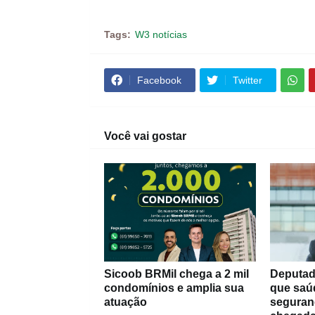
Tags:
W3 notícias
Facebook
Twitter
Você vai gostar
Sicoob BRMil chega a 2 mil
Deputad
condomínios e amplia sua
que saú
atuação
seguran