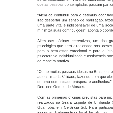
que as pessoas contempladas possam participa
“Além de contribuir para o estímulo cognitiv
irão despertar um senso de realização, fa
uma parte vital e indispensável de uma soc
minimiza suas contribuições”, aponta o coord
Além das oficinas recreativas, um dos gra
psicológico que será direcionado aos idoso
para o bem-estar emocional e para a integ
psicoterapia individualizada e assistência soc
de maneira rotativa.
“Como muitas pessoas idosas no Brasil enfren
autoestima da 3° idade, fazendo com que ele
de uma comunidade próspera e acolhedora”, c
Dercione Gomes de Moraes.
Com as primeiras oficinas previstas para ini
realizados na Seara Espírita de Umbanda O
Guariroba, em Ceilândia Sul. Para particip
inscrever diretamente no local das oficinas.