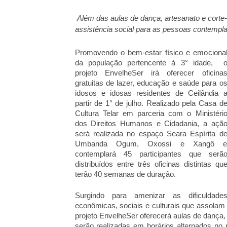
Além das aulas de dança, artesanato e corte-
assistência social para as pessoas contempl
Promovendo o bem-estar físico e emociona
da população pertencente à 3° idade, 
projeto EnvelheSer irá oferecer oficina
gratuitas de lazer, educação e saúde para o
idosos e idosas residentes de Ceilândia 
partir de 1° de julho. Realizado pela Casa d
Cultura Telar em parceria com o Ministéri
dos Direitos Humanos e Cidadania, a açã
será realizada no espaço Seara Espírita d
Umbanda Ogum, Oxossi e Xangô 
contemplará 45 participantes que serã
distribuídos entre três oficinas distintas qu
terão 40 semanas de duração.
Surgindo para amenizar as dificuldade
econômicas, sociais e culturais que assolam 
projeto EnvelheSer oferecerá aulas de dança,
serão realizadas em horários alternados no 