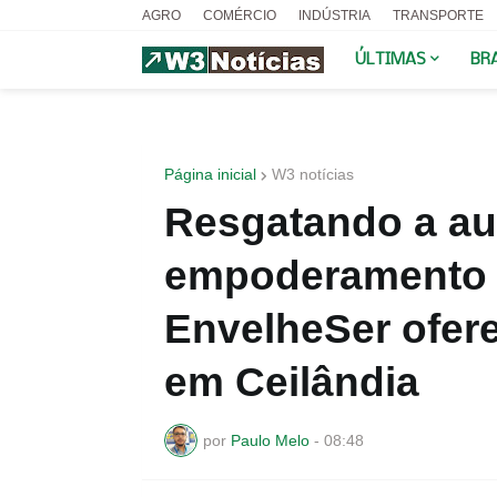
AGRO
COMÉRCIO
INDÚSTRIA
TRANSPORTE
ÚLTIMAS
BR
Página inicial
W3 notícias
Resgatando a au
empoderamento d
EnvelheSer ofere
em Ceilândia
por
Paulo Melo
-
08:48