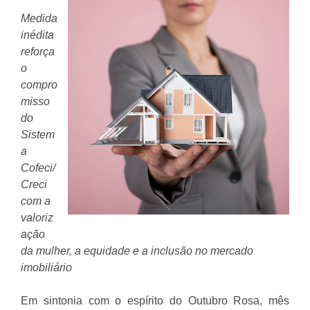
Medida
inédita
reforça
o
compro
misso
do
Sistem
a
Cofeci/
Creci
com a
valoriz
ação
da mulher, a equidade e a inclusão no mercado
imobiliário
Em sintonia com o espírito do Outubro Rosa, mês