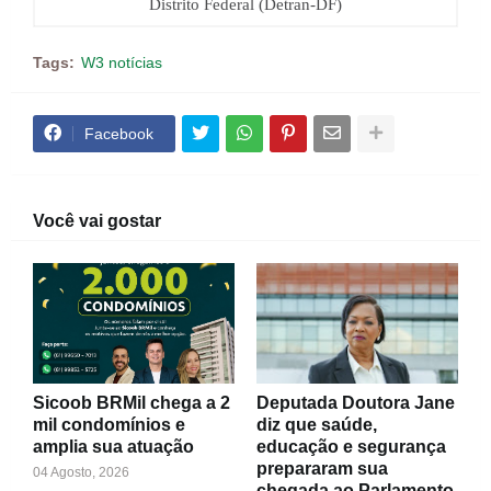
Distrito Federal (Detran-DF)
Tags:
W3 notícias
Facebook
Você vai gostar
Sicoob BRMil chega a 2
Deputada Doutora Jane
mil condomínios e
diz que saúde,
amplia sua atuação
educação e segurança
prepararam sua
04 Agosto, 2026
chegada ao Parlamento