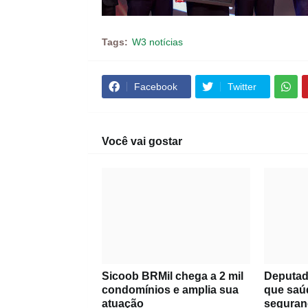
Tags:
W3 notícias
Facebook
Twitter
Você vai gostar
Sicoob BRMil chega a 2 mil
Deputad
condomínios e amplia sua
que saú
atuação
seguran