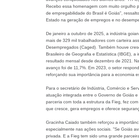
Recebo essa homenagem com muito orgulho por
de empregabilidade do Brasil é Goiás", ressalto
Estado na geração de empregos e no desempen
De janeiro a outubro de 2025, a indústria goi
mais de 329 mil trabalhadores com carteira a
Desempregados (Caged). Também houve cresci
Brasileiro de Geografia e Estatística (IBGE), 
resultado mensal desde dezembro de 2021. Na
avanço foi de 11,7%. Em 2023, o setor respond
reforçando sua importância para a economia es
Para o secretário de Indústria, Comércio e Serv
atuação integrada entre o Governo de Goiás e
parceria com toda a estrutura da Fieg, fez co
que cresce, gera empregos e oferece segurança
Gracinha Caiado também reforçou a importância 
especialmente nas ações sociais. "Se Goiás a
privada. E a Fieg tem sido uma grande parcei