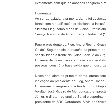
exatamente com que as doações cheguem à mão
Homenagem
Ao ser agraciada, a primeira-dama foi destaca
fortalecem a qualificação profissional, a incl
Sistema Fieg, como Mães de Goiás, Profissiona
Serviço Nacional de Aprendizagem Industrial (S
Para o presidente da Fieg, André Rocha, Graci
Goiás". Segundo ele, a atuação da primeira-da
sensibilidade à frente do Goiás Social e da Or
Governo de Goiás para combater a vulnerabilid
pessoas, constrói a base sólida que o nosso Est
Neste ano, além da primeira-dama, outras se
indicação do presidente da Fieg, André Rocha. 
Guimarães; o empresário e fundador do Grupo C
Verdão, José Ribeiro de Mendonça; o empresári
Júnior; o diretor regional do Senai e superint
presidente da BRG Geradores, Sílvio de Oliveir