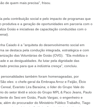
 de quem mais precisa", frisou.
da pela contribuição social e pelo impacto de programas que
usão produtiva e a geração de oportunidades em parceria com o
liza Goiás e iniciativas de capacitação conduzidas com o
enai).
nha Caiado é a "arquiteta do desenvolvimento social em
ma se destaca pela condução integrada, estratégica e com
ganização das Voluntárias de Goiás (OVG). "Ela mobiliza o
ade e as desigualdades. Ao lutar pela dignidade das
ado precisa para que a indústria cresça", concluiu.
te personalidades também foram homenageadas, por
São eles: o chefe-geral da Embrapa Arroz e Feijão, Élcio
ereal, Evaristo Lira Baraúna; o líder do Grupo Vale do
o do setor têxtil e sócio do Grupo MPL & Paco Jeans, Paulo
endente do Sesi em Goiás, Paulo Vargas; o engenheiro e
a; além do procurador do Ministério Público Trabalho, Tiago