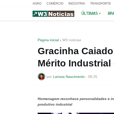
AGRO
COMÉRCIO
INDÚSTRIA
TRANSPORTE
ÚLTIMAS
BR
Página inicial
W3 notícias
Gracinha Caiado
Mérito Industrial
por
Larissa Nascimento
-
08:25
Homenagem reconhece personalidades e inst
produtivo industrial