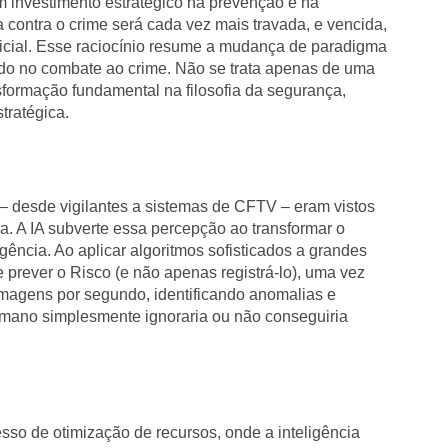
 investimento estratégico na prevenção e na
a contra o crime será cada vez mais travada, e vencida,
ficial. Esse raciocínio resume a mudança de paradigma
pondo no combate ao crime. Não se trata apenas de uma
sformação fundamental na filosofia da segurança,
tratégica.
– desde vigilantes a sistemas de CFTV – eram vistos
 A IA subverte essa percepção ao transformar o
igência. Ao aplicar algoritmos sofisticados a grandes
prever o Risco (e não apenas registrá-lo), uma vez
lmagens por segundo, identificando anomalias e
mano simplesmente ignoraria ou não conseguiria
sso de otimização de recursos, onde a inteligência