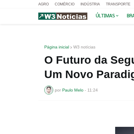
AGRO
COMÉRCIO
INDÚSTRIA
TRANSPORTE
ÚLTIMAS
BR
Página inicial
W3 notícias
O Futuro da Segu
Um Novo Paradi
por
Paulo Melo
-
11:24