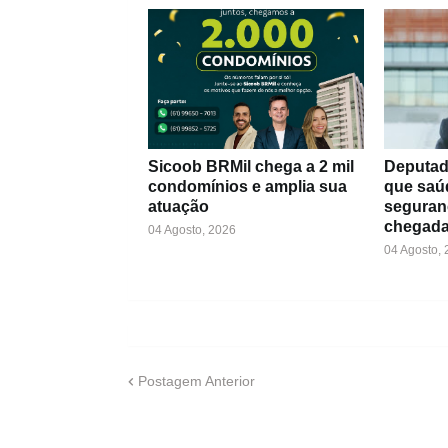
Sicoob BRMil chega a 2 mil
Deputad
condomínios e amplia sua
que saú
atuação
seguran
chegada
04 Agosto, 2026
04 Agosto,
Postagem Anterior