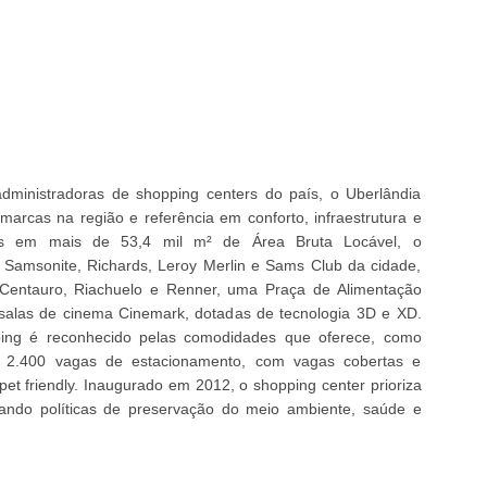
administradoras de shopping centers do país, o Uberlândia
arcas na região e referência em conforto, infraestrutura e
ídas em mais de 53,4 mil m² de Área Bruta Locável, o
Samsonite, Richards, Leroy Merlin e Sams Club da cidade,
entauro, Riachuelo e Renner, uma Praça de Alimentação
o salas de cinema Cinemark, dotadas de tecnologia 3D e XD.
ping é reconhecido pelas comodidades que oferece, como
io, 2.400 vagas de estacionamento, com vagas cobertas e
 pet friendly. Inaugurado em 2012, o shopping center prioriza
ando políticas de preservação do meio ambiente, saúde e