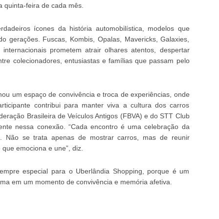
a quinta-feira de cada mês.
dadeiros ícones da história automobilística, modelos que
o gerações. Fuscas, Kombis, Opalas, Mavericks, Galaxies,
e internacionais prometem atrair olhares atentos, despertar
tre colecionadores, entusiastas e famílias que passam pelo
nou um espaço de convivência e troca de experiências, onde
ticipante contribui para manter viva a cultura dos carros
ederação Brasileira de Veículos Antigos (FBVA) e do STT Club
mente nessa conexão. “Cada encontro é uma celebração da
s. Não se trata apenas de mostrar carros, mas de reunir
 que emociona e une”, diz.
sempre especial para o Uberlândia Shopping, porque é um
forma em um momento de convivência e memória afetiva.