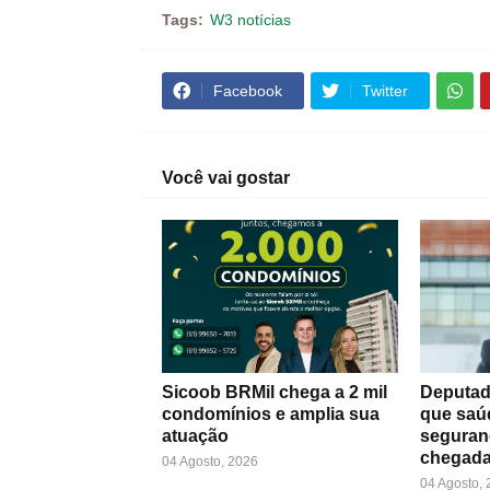
Tags:
W3 notícias
Facebook
Twitter
Você vai gostar
Sicoob BRMil chega a 2 mil
Deputad
condomínios e amplia sua
que saú
atuação
seguran
chegada
04 Agosto, 2026
04 Agosto,