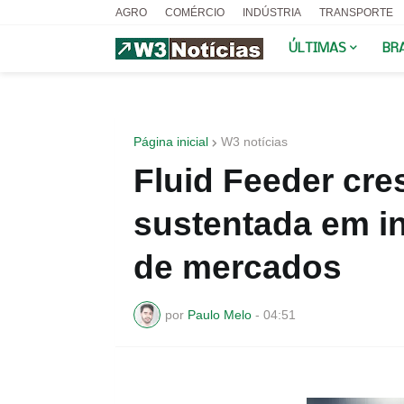
AGRO
COMÉRCIO
INDÚSTRIA
TRANSPORTE
ÚLTIMAS
BR
Página inicial
W3 notícias
Fluid Feeder cr
sustentada em i
de mercados
por
Paulo Melo
-
04:51