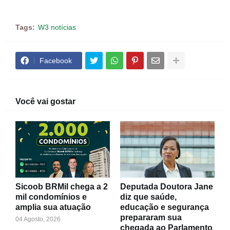
Tags:
W3 notícias
Facebook
Você vai gostar
Sicoob BRMil chega a 2
Deputada Doutora Jane
mil condomínios e
diz que saúde,
amplia sua atuação
educação e segurança
prepararam sua
04 Agosto, 2026
chegada ao Parlamento