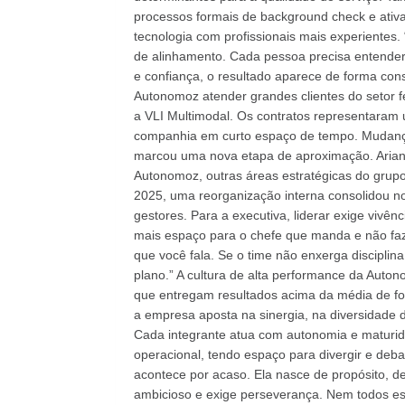
processos formais de background check e ativa
tecnologia com profissionais mais experientes.
de alinhamento. Cada pessoa precisa entender 
e confiança, o resultado aparece de forma cons
Autonomoz atender grandes clientes do setor fe
a VLI Multimodal. Os contratos representaram
companhia em curto espaço de tempo. Mudança
marcou uma nova etapa de aproximação. Ariane
Autonomoz, outras áreas estratégicas do grupo
2025, uma reorganização interna consolidou nov
gestores. Para a executiva, liderar exige vivênc
mais espaço para o chefe que manda e não faz.
que você fala. Se o time não enxerga disciplin
plano.” A cultura de alta performance da Auto
que entregam resultados acima da média de for
a empresa aposta na sinergia, na diversidade 
Cada integrante atua com autonomia e maturi
operacional, tendo espaço para divergir e deb
acontece por acaso. Ela nasce de propósito, d
ambicioso e exige perseverança. Nem todos est