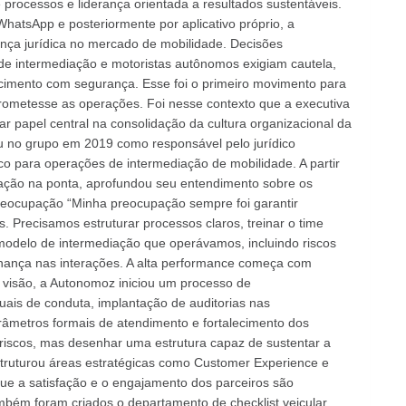
rocessos e liderança orientada a resultados sustentáveis.
hatsApp e posteriormente por aplicativo próprio, a
ça jurídica no mercado de mobilidade. Decisões
 de intermediação e motoristas autônomos exigiam cautela,
escimento com segurança. Esse foi o primeiro movimento para
ometesse as operações. Foi nesse contexto que a executiva
papel central na consolidação da cultura organizacional da
 no grupo em 2019 como responsável pelo jurídico
sco para operações de intermediação de mobilidade. A partir
ração na ponta, aprofundou seu entendimento sobre os
Preocupação “Minha preocupação sempre foi garantir
 Precisamos estruturar processos claros, treinar o time
 modelo de intermediação que operávamos, incluindo riscos
nança nas interações. A alta performance começa com
sa visão, a Autonomoz iniciou um processo de
nuais de conduta, implantação de auditorias nas
âmetros formais de atendimento e fortalecimento dos
riscos, mas desenhar uma estrutura capaz de sustentar a
ruturou áreas estratégicas como Customer Experience e
e a satisfação e o engajamento dos parceiros são
mbém foram criados o departamento de checklist veicular,