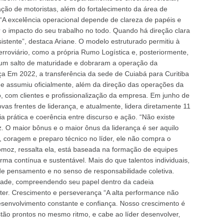
ção de motoristas, além do fortalecimento da área de
 “A excelência operacional depende de clareza de papéis e
o impacto do seu trabalho no todo. Quando há direção clara
istente”, destaca Ariane. O modelo estruturado permitiu à
rroviário, como a própria Rumo Logística e, posteriormente,
 um salto de maturidade e dobraram a operação da
 Em 2022, a transferência da sede de Cuiabá para Curitiba
 assumiu oficialmente, além da direção das operações da
, com clientes e profissionalização da empresa. Em junho de
as frentes de liderança, e atualmente, lidera diretamente 11
ia prática e coerência entre discurso e ação. “Não existe
 O maior bônus e o maior ônus da liderança é ser aquilo
a, coragem e preparo técnico no líder, ele não compra o
nomoz, ressalta ela, está baseada na formação de equipes
ma contínua e sustentável. Mais do que talentos individuais,
de pensamento e no senso de responsabilidade coletiva.
dade, compreendendo seu papel dentro da cadeia
ater. Crescimento e perseverança “A alta performance não
esenvolvimento constante e confiança. Nosso crescimento é
ão prontos no mesmo ritmo, e cabe ao líder desenvolver,