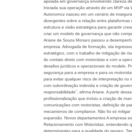
apoiada em governança envolvendo clareza de p
Iniciada sua operação através de um MVP via W
Autonomoz nasceu em um cenário de inseguran
divergentes sobre a relação entre plataformas
estrutura e visão estratégica para garantir cr
criar um modelo de governança que não compr
Ariane de Souza Monaro passou a desempenhar 
empresa. Advogada de formação, ela ingressou
estratégico, com o trabalho de mitigação de ri
do contato direto com motoristas e com a ope
desafios jurídicos e operacionais do modelo. 
segurança para a empresa e para os motoristas.
para evitar qualquer risco de interpretação no
com subordinação indevida e criação de gover
responsabilidade”, afirma Ariane. A partir des
profissionalização que incluiu a criação de ma
comunicações com motoristas, definição de par
mecanismos de compliance. Não foi só mitigar 
expansão. Novos departamentos A empresa est
Relacionamento com Motoristas, entendendo qu
determinantes para a qualidade do serviço. Ta