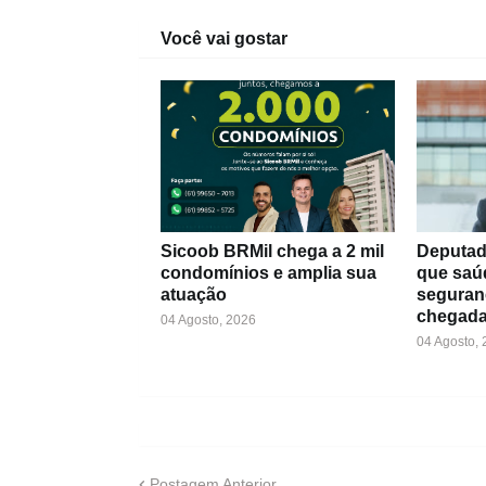
Você vai gostar
Sicoob BRMil chega a 2 mil
Deputad
condomínios e amplia sua
que saú
atuação
seguran
chegada
04 Agosto, 2026
04 Agosto,
Postagem Anterior