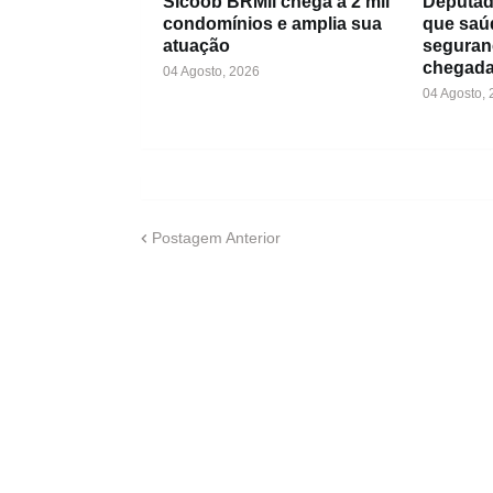
Sicoob BRMil chega a 2 mil
Deputad
condomínios e amplia sua
que saú
atuação
seguran
chegada
04 Agosto, 2026
04 Agosto,
Postagem Anterior