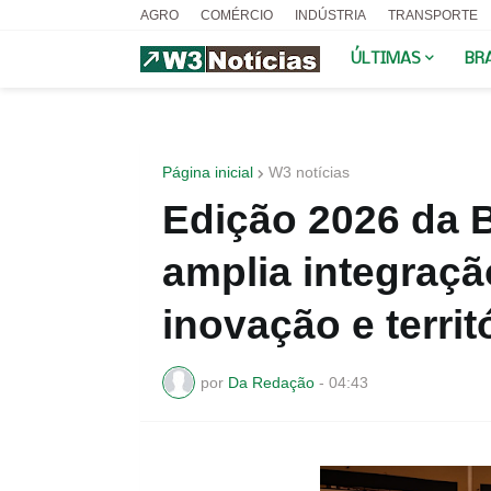
AGRO
COMÉRCIO
INDÚSTRIA
TRANSPORTE
ÚLTIMAS
BR
Página inicial
W3 notícias
Edição 2026 da B
amplia integração
inovação e territ
por
Da Redação
-
04:43