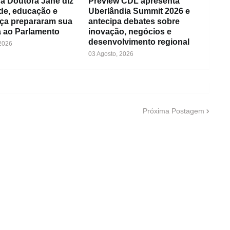
a Doutora Jane diz
Preview CDL apresenta
de, educação e
Uberlândia Summit 2026 e
ça prepararam sua
antecipa debates sobre
 ao Parlamento
inovação, negócios e
desenvolvimento regional
 2026
03 Agosto, 2026
Próxima Postagem