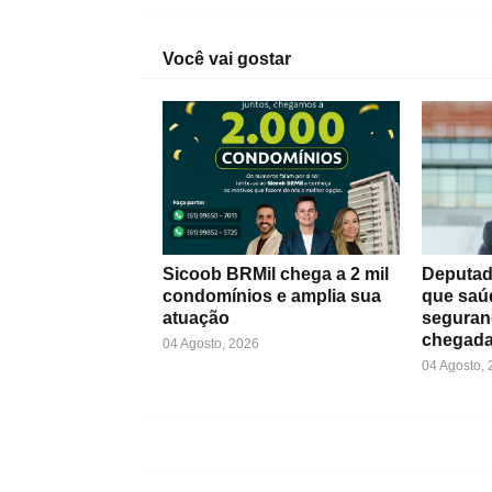
Você vai gostar
Sicoob BRMil chega a 2 mil
Deputad
condomínios e amplia sua
que saú
atuação
seguran
chegada
04 Agosto, 2026
04 Agosto,