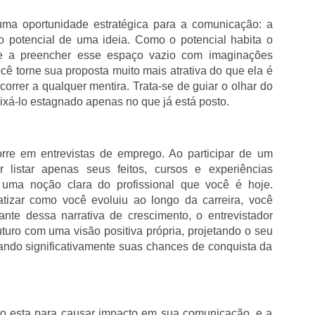
uma oportunidade estratégica para a comunicação: a
o potencial de uma ideia. Como o potencial habita o
nde a preencher esse espaço vazio com imaginações
ocê torne sua proposta muito mais atrativa do que ela é
correr a qualquer mentira. Trata-se de guiar o olhar do
eixá-lo estagnado apenas no que já está posto.
rre em entrevistas de emprego. Ao participar de um
r listar apenas seus feitos, cursos e experiências
r uma noção clara do profissional que você é hoje.
atizar como você evoluiu ao longo da carreira, você
ante dessa narrativa de crescimento, o entrevistador
turo com uma visão positiva própria, projetando o seu
ndo significativamente suas chances de conquista da
mo esta para causar impacto em sua comunicação, e a