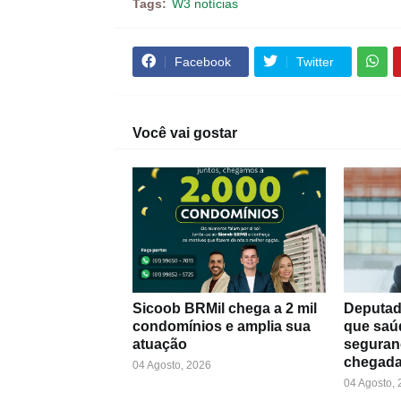
Tags:
W3 notícias
Facebook
Twitter
Você vai gostar
Sicoob BRMil chega a 2 mil
Deputad
condomínios e amplia sua
que saú
atuação
seguran
chegada
04 Agosto, 2026
04 Agosto,