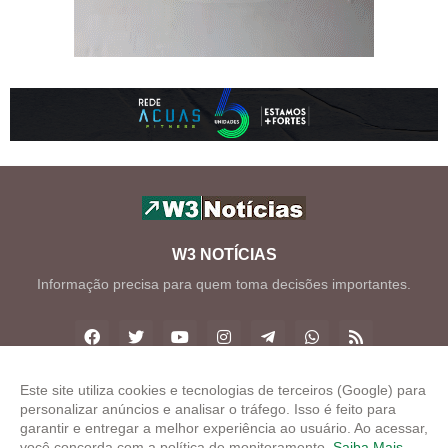
W3 NOTÍCIAS
Informação precisa para quem toma decisões importantes.
Este site utiliza cookies e tecnologias de terceiros (Google) para
personalizar anúncios e analisar o tráfego. Isso é feito para
Copyright ©
2026
W3 Notícias
garantir e entregar a melhor experiência ao usuário. Ao acessar,
você concorda com a política de monitoramento.
Saiba Mais