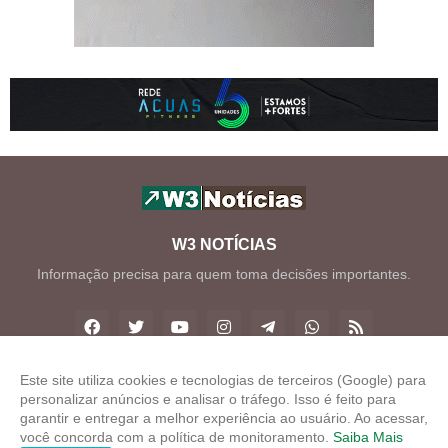
W3 NOTÍCIAS
Informação precisa para quem toma decisões importantes.
Este site utiliza cookies e tecnologias de terceiros (Google) para
personalizar anúncios e analisar o tráfego. Isso é feito para
Copyright ©
2026
W3 Notícias
garantir e entregar a melhor experiência ao usuário. Ao acessar,
você concorda com a política de monitoramento.
Saiba Mais
INÍCIO
SOBRE
CONTATO
LGPD
EXPEDIENTE