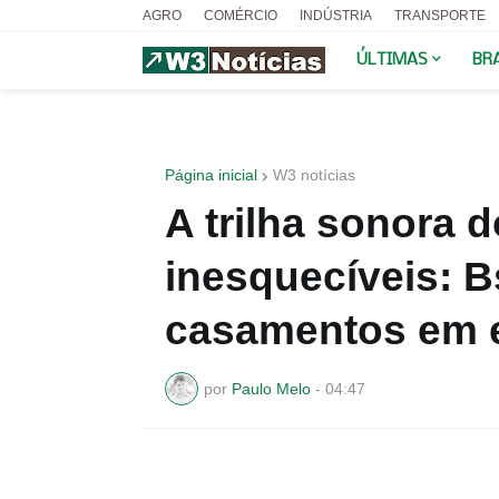
AGRO
COMÉRCIO
INDÚSTRIA
TRANSPORTE
ÚLTIMAS
BR
Página inicial
W3 notícias
A trilha sonora
inesquecíveis: B
casamentos em e
por
Paulo Melo
-
04:47