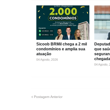
Sicoob BRMil chega a 2 mil
Deputad
condomínios e amplia sua
que saú
atuação
seguran
chegada
04 Agosto, 2026
04 Agosto,
Postagem Anterior