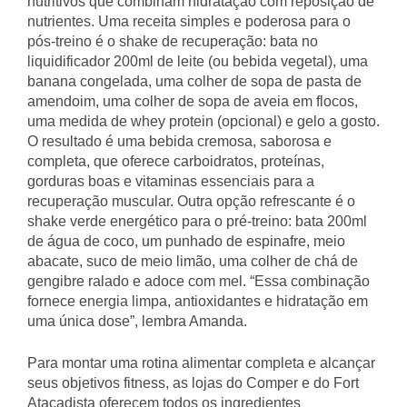
nutritivos que combinam hidratação com reposição de
nutrientes. Uma receita simples e poderosa para o
pós-treino é o shake de recuperação: bata no
liquidificador 200ml de leite (ou bebida vegetal), uma
banana congelada, uma colher de sopa de pasta de
amendoim, uma colher de sopa de aveia em flocos,
uma medida de whey protein (opcional) e gelo a gosto.
O resultado é uma bebida cremosa, saborosa e
completa, que oferece carboidratos, proteínas,
gorduras boas e vitaminas essenciais para a
recuperação muscular. Outra opção refrescante é o
shake verde energético para o pré-treino: bata 200ml
de água de coco, um punhado de espinafre, meio
abacate, suco de meio limão, uma colher de chá de
gengibre ralado e adoce com mel. “Essa combinação
fornece energia limpa, antioxidantes e hidratação em
uma única dose”, lembra Amanda.
Para montar uma rotina alimentar completa e alcançar
seus objetivos fitness, as lojas do Comper e do Fort
Atacadista oferecem todos os ingredientes