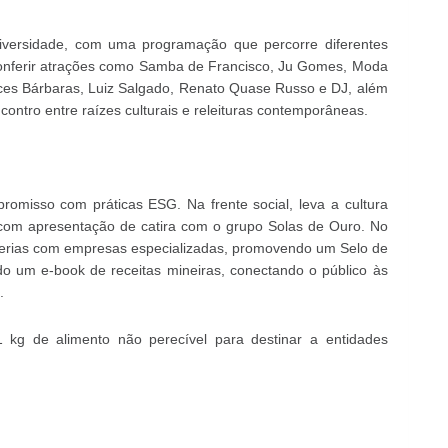
iversidade, com uma programação que percorre diferentes
á conferir atrações como Samba de Francisco, Ju Gomes, Moda
ces Bárbaras, Luiz Salgado, Renato Quase Russo e DJ, além
ntro entre raízes culturais e releituras contemporâneas.
omisso com práticas ESG. Na frente social, leva a cultura
 com apresentação de catira com o grupo Solas de Ouro. No
arcerias com empresas especializadas, promovendo um Selo de
o um e-book de receitas mineiras, conectando o público às
.
1 kg de alimento não perecível para destinar a entidades