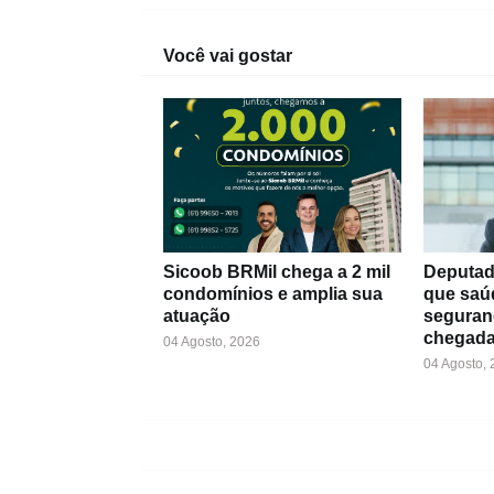
Você vai gostar
Sicoob BRMil chega a 2 mil
Deputad
condomínios e amplia sua
que saú
atuação
seguran
chegada
04 Agosto, 2026
04 Agosto,