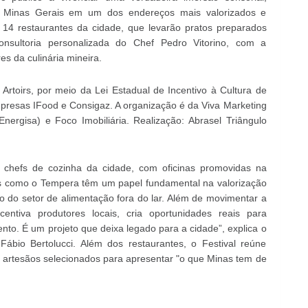
e Minas Gerais em um dos endereços mais valorizados e
 14 restaurantes da cidade, que levarão pratos preparados
consultoria personalizada do Chef Pedro Vitorino, com a
s da culinária mineira.
 Artoirs, por meio da Lei Estadual de Incentivo à Cultura de
presas IFood e Consigaz. A organização é da Viva Marketing
nergisa) e Foco Imobiliária. Realização: Abrasel Triângulo
chefs de cozinha da cidade, com oficinas promovidas na
os como o Tempera têm um papel fundamental na valorização
to do setor de alimentação fora do lar. Além de movimentar a
centiva produtores locais, cria oportunidades reais para
ento. É um projeto que deixa legado para a cidade”, explica o
Fábio Bertolucci. Além dos restaurantes, o Festival reúne
 e artesãos selecionados para apresentar "o que Minas tem de