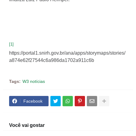
[1]
https://portal1.snirh.gov.br/ana/apps/storymaps/stories/
a874e62f27544c6a986da1702a911c6b
Tags:
W3 notícias
Facebook
Você vai gostar