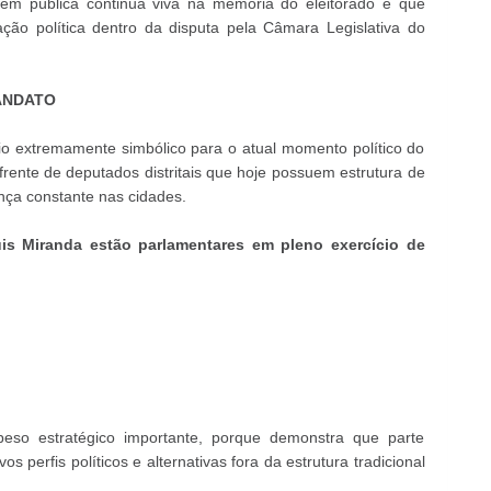
gem pública continua viva na memória do eleitorado e que
ção política dentro da disputa pela Câmara Legislativa do
ANDATO
rio extremamente simbólico para o atual momento político do
ente de deputados distritais que hoje possuem estrutura de
sença constante nas cidades.
is Miranda estão parlamentares em pleno exercício de
 peso estratégico importante, porque demonstra que parte
 perfis políticos e alternativas fora da estrutura tradicional