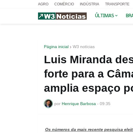
AGRO
COMÉRCIO
INDÚSTRIA
TRANSPORTE
ÚLTIMAS
BR
Página inicial
W3 notícias
Luis Miranda d
forte para a Câma
amplia espaço po
por
Henrique Barbosa
-
09:35
Os números da mais recente pesquisa eleitor