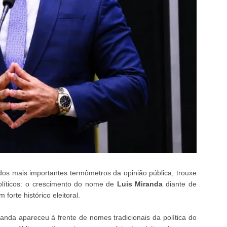
s mais importantes termômetros da opinião pública, trouxe
líticos: o crescimento do nome de
Luis Miranda
diante de
orte histórico eleitoral.
anda apareceu à frente de nomes tradicionais da política do