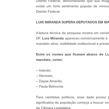
Distrito Federal, demonstrando que sua ima
existe um forte sentimento popular de renova
Distrito Federal.
LUIS MIRANDA SUPERA DEPUTADOS EM M
A leitura técnica da pesquisa mostra um cená
DF.
Luis Miranda
apareceu numericamente à fr
mandato ativa, visibilidade institucional e pre
Entre os nomes que ficaram abaixo de Lu
mandato, como:
– Iolando;
– Hermeto;
– Dayse Amarilio;
– Paula Belmonte.
Para cientistas políticos, esse dado possui
significativa da população começa a buscar novos
da Câmara Legislativa.