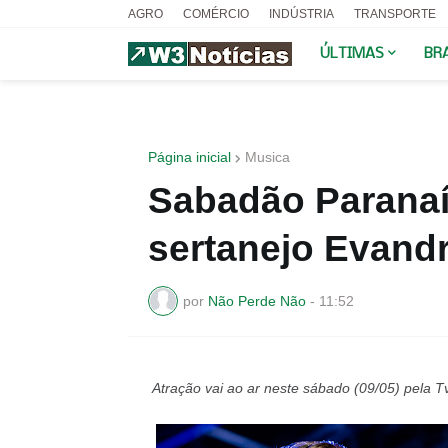
AGRO
COMÉRCIO
INDÚSTRIA
TRANSPORTE
ÚLTIMAS
BR
Página inicial
Musica
Sabadão Paranaí
sertanejo Evandr
por
Não Perde Não
-
11:52
Atração vai ao ar neste sábado (09/05) pela T