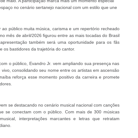
9 de maio. A participação marca mais um momento especial
 espaço no cenário sertanejo nacional com um estilo que une
r ao público muita música, carisma e um repertório recheado
 no mês de abril/2026 figurou entre as mais tocadas do Brasil
A apresentação também será uma oportunidade para os fãs
 os bastidores da trajetória do cantor.
com o público, Evandro Jr. vem ampliando sua presença nas
ao vivo, consolidando seu nome entre os artistas em ascensão
naíba reforça esse momento positivo da carreira e promete
dores.
e vem se destacando no cenário musical nacional com canções
ue se conectam com o público. Com mais de 300 músicas
musical, interpretações marcantes e letras que retratam
diano.