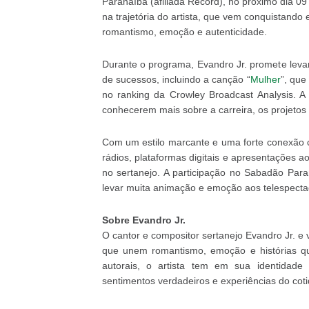
Paranaíba (afiliada Record), no próximo dia 0
na trajetória do artista, que vem conquistando
romantismo, emoção e autenticidade.
Durante o programa, Evandro Jr. promete leva
de sucessos, incluindo a canção “
Mulher
”, que
no ranking da Crowley Broadcast Analysis. 
conhecerem mais sobre a carreira, os projetos e
Com um estilo marcante e uma forte conexão 
rádios, plataformas digitais e apresentações 
no sertanejo. A participação no Sabadão Para
levar muita animação e emoção aos telespecta
Sobre Evandro Jr.
O cantor e compositor sertanejo Evandro Jr. 
que unem romantismo, emoção e histórias q
autorais, o artista tem em sua identidade 
sentimentos verdadeiros e experiências do coti