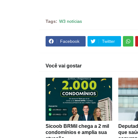
Tags:
W3 notícias
Facebook
Twitter
Você vai gostar
Sicoob BRMil chega a 2 mil
Deputad
condomínios e amplia sua
que saú