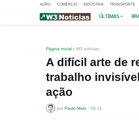
AGRO
COMÉRCIO
INDÚSTRIA
TRANSPORTE
ÚLTIMAS
BR
Página inicial
W3 notícias
A difícil arte de 
trabalho invisíve
ação
por
Paulo Melo
-
06:14