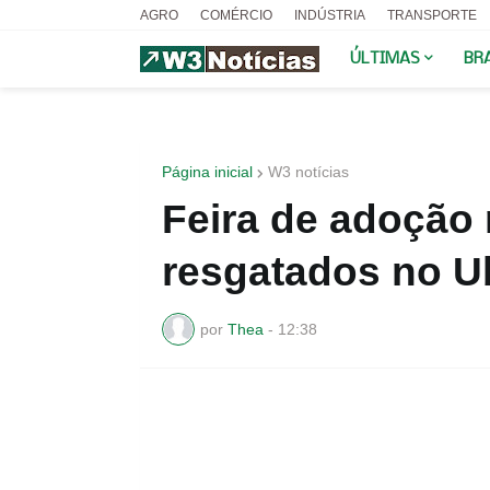
AGRO
COMÉRCIO
INDÚSTRIA
TRANSPORTE
ÚLTIMAS
BR
Página inicial
W3 notícias
Feira de adoção
resgatados no U
por
Thea
-
12:38