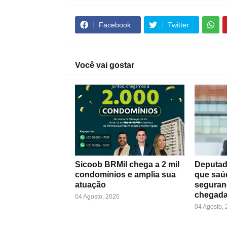
Facebook
Twitter
Você vai gostar
Sicoob BRMil chega a 2 mil
Deputad
condomínios e amplia sua
que saú
atuação
seguran
chegada
04 Agosto, 2026
04 Agosto,